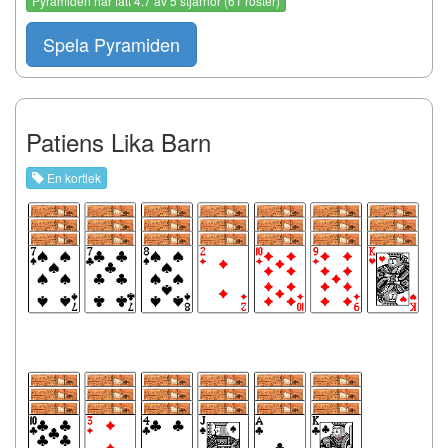
Pyramiden
har fått
4.7
av
5
stjärnor (
61
röster)
Spela Pyramiden
Patiens Lika Barn
En kortlek