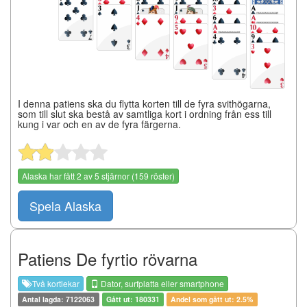
I denna patiens ska du flytta korten till de fyra svithögarna,
som till slut ska bestå av samtliga kort i ordning från ess till
kung i var och en av de fyra färgerna.
Alaska
har fått
2
av
5
stjärnor (
159
röster)
Spela Alaska
Patiens De fyrtio rövarna
Två kortlekar
Dator, surfplatta eller smartphone
Antal lagda: 7122063
Gått ut: 180331
Andel som gått ut: 2.5%