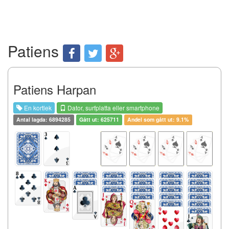
Patiens
Patiens Harpan
En kortlek
Dator, surfplatta eller smartphone
Antal lagda: 6894285
Gått ut: 625711
Andel som gått ut: 9.1%