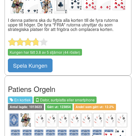
I denna patiens ska du flytta alla korten till de fyra rutorna
uppe till höger. De fyra "FRIA" rutorna utnyttjar du som
strategiska platser för att frigöra och omplacera korten.
Kungen
har fått
3.8
av
5
stjärnor (
44
röster)
Spela Kungen
Patiens Orgeln
En kortlek
Dator, surfplatta eller smartphone
Antal lagda: 1013623
Gått ut: 123854
Andel som gått ut: 12.2%