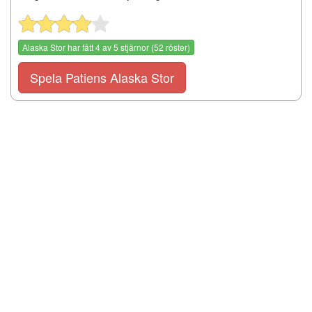
Alaska Stor
har fått
4
av
5
stjärnor (
52
röster)
Spela Patiens Alaska Stor