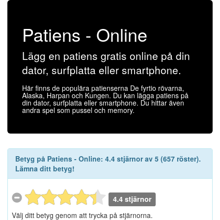
Patiens - Online
Lägg en patiens gratis online på din
dator, surfplatta eller smartphone.
Här finns de populära patienserna De fyrtio rövarna,
Alaska, Harpan och Kungen. Du kan lägga patiens på
din dator, surfplatta eller smartphone. Du hittar även
andra spel som pussel och memory.
Betyg på
Patiens - Online
:
4.4
stjärnor av
5
(
657
röster).
Lämna ditt betyg!
4.4 stjärnor
Välj ditt betyg genom att trycka på stjärnorna.