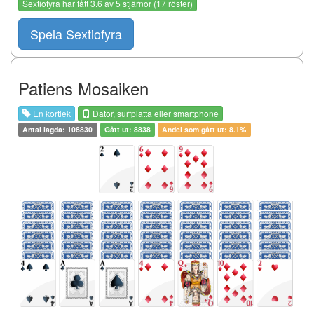
Sextiofyra
har fått
3.6
av
5
stjärnor (
17
röster)
Spela Sextiofyra
Patiens Mosaiken
En kortlek
Dator, surfplatta eller smartphone
Antal lagda: 108830
Gått ut: 8838
Andel som gått ut: 8.1%