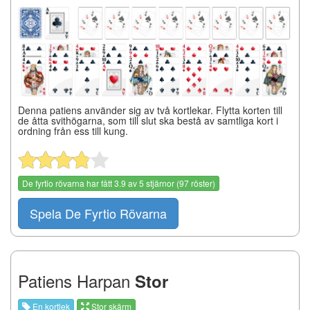
Denna patiens använder sig av två kortlekar. Flytta korten till
de åtta svithögarna, som till slut ska bestå av samtliga kort i
ordning från ess till kung.
De fyrtio rövarna
har fått
3.9
av
5
stjärnor (
97
röster)
Spela De Fyrtio Rövarna
Patiens Harpan
Stor
En kortlek
Stor skärm