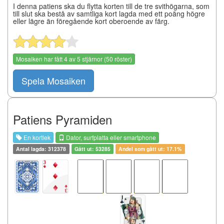
I denna patiens ska du flytta korten till de tre svithögarna, som
till slut ska bestå av samtliga kort lagda med ett poäng högre
eller lägre än föregående kort oberoende av färg.
Mosaiken
har fått
4
av
5
stjärnor (
50
röster)
Spela Mosaiken
Patiens Pyramiden
En kortlek
Dator, surfplatta eller smartphone
Antal lagda: 312378
Gått ut: 53285
Andel som gått ut: 17.1%