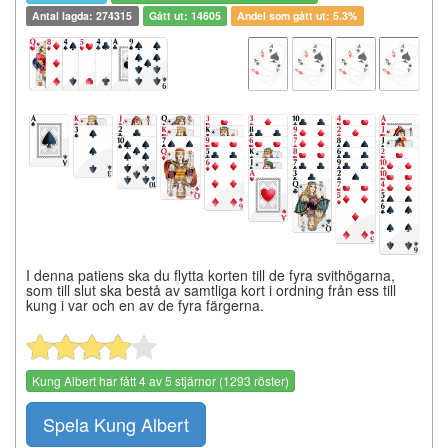
Antal lagda: 274315
Gått ut: 14605
Andel som gått ut: 5.3%
I denna patiens ska du flytta korten till de fyra svithögarna,
som till slut ska bestå av samtliga kort i ordning från ess till
kung i var och en av de fyra färgerna.
Kung Albert
har fått
4
av
5
stjärnor (
1293
röster)
Spela Kung Albert