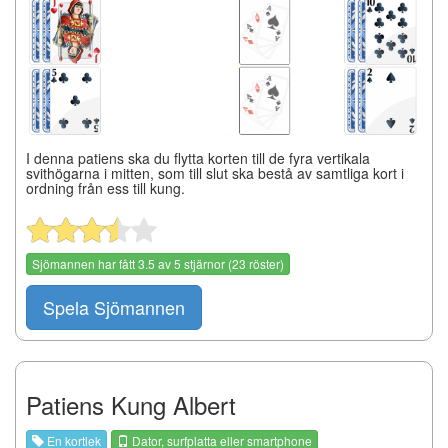
I denna patiens ska du flytta korten till de fyra vertikala
svithögarna i mitten, som till slut ska bestå av samtliga kort i
ordning från ess till kung.
Sjömannen
har fått
3.5
av
5
stjärnor (
23
röster)
Spela Sjömannen
Patiens Kung Albert
En kortlek
Dator, surfplatta eller smartphone