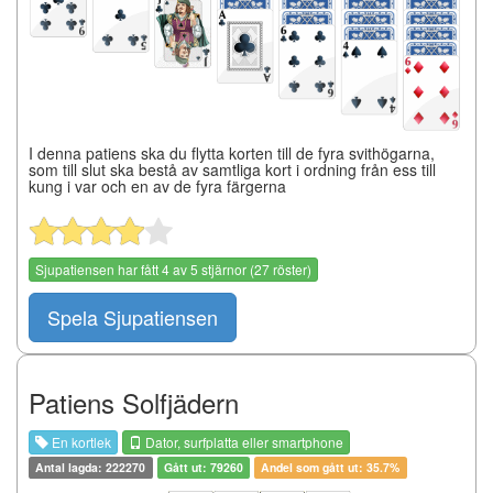
I denna patiens ska du flytta korten till de fyra svithögarna,
som till slut ska bestå av samtliga kort i ordning från ess till
kung i var och en av de fyra färgerna
Sjupatiensen
har fått
4
av
5
stjärnor (
27
röster)
Spela Sjupatiensen
Patiens Solfjädern
En kortlek
Dator, surfplatta eller smartphone
Antal lagda: 222270
Gått ut: 79260
Andel som gått ut: 35.7%