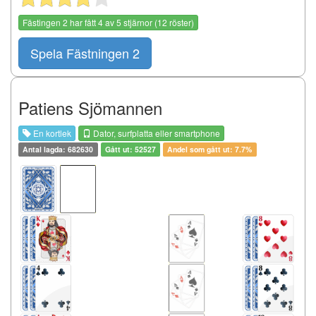
Fästingen 2
har fått
4
av
5
stjärnor (
12
röster)
Spela Fästningen 2
Patiens Sjömannen
En kortlek
Dator, surfplatta eller smartphone
Antal lagda: 682630
Gått ut: 52527
Andel som gått ut: 7.7%