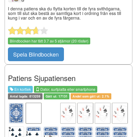
I denna patiens ska du flytta korten till de fyra svithögarna,
som till slut ska bestå av samtliga kort i ordning från ess till
kung i var och en av de fyra färgerna.
Blindbocken
har fått
3.7
av
5
stjärnor (
20
röster)
Spela Blindbocken
Patiens Sjupatiensen
En kortlek
Dator, surfplatta eller smartphone
Antal lagda: 813259
Gått ut: 17131
Andel som gått ut: 2.1%