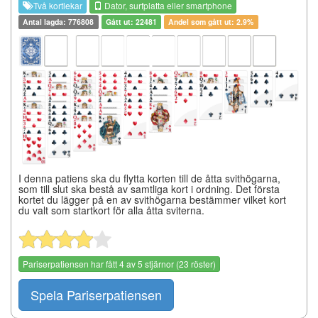
Två kortlekar
Dator, surfplatta eller smartphone
Antal lagda: 776808
Gått ut: 22481
Andel som gått ut: 2.9%
I denna patiens ska du flytta korten till de åtta svithögarna,
som till slut ska bestå av samtliga kort i ordning. Det första
kortet du lägger på en av svithögarna bestämmer vilket kort
du valt som startkort för alla åtta sviterna.
Pariserpatiensen
har fått
4
av
5
stjärnor (
23
röster)
Spela Pariserpatiensen