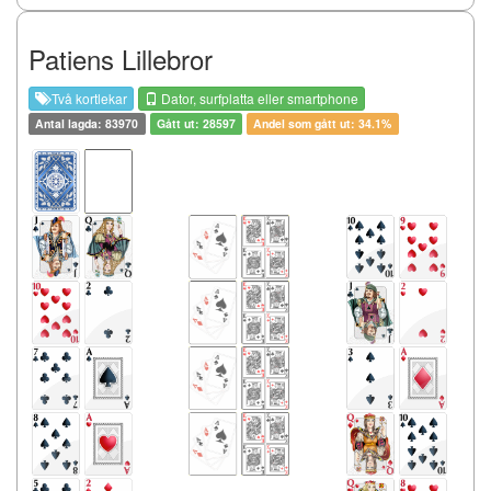
Patiens Lillebror
Två kortlekar
Dator, surfplatta eller smartphone
Antal lagda: 83970
Gått ut: 28597
Andel som gått ut: 34.1%