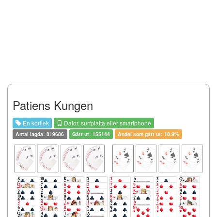
Patiens Kungen
En kortlek
Dator, surfplatta eller smartphone
Antal lagda: 819686
Gått ut: 155144
Andel som gått ut: 18.9%