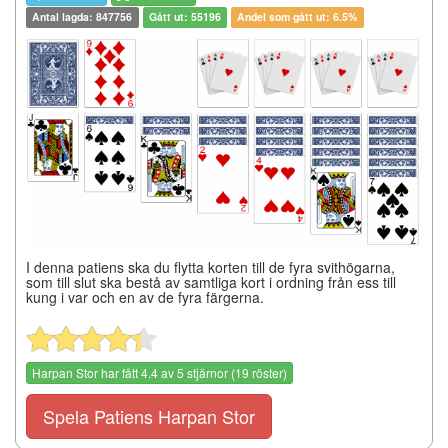
Antal lagda: 847756
Gått ut: 55196
Andel som gått ut: 6.5%
I denna patiens ska du flytta korten till de fyra svithögarna,
som till slut ska bestå av samtliga kort i ordning från ess till
kung i var och en av de fyra färgerna.
Harpan Stor
har fått
4.4
av
5
stjärnor (
19
röster)
Spela Patiens Harpan Stor