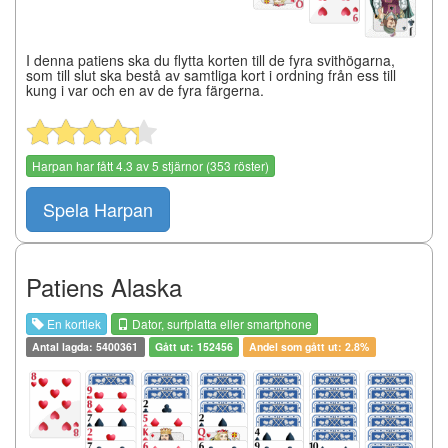
I denna patiens ska du flytta korten till de fyra svithögarna,
som till slut ska bestå av samtliga kort i ordning från ess till
kung i var och en av de fyra färgerna.
Harpan
har fått
4.3
av
5
stjärnor (
353
röster)
Spela Harpan
Patiens Alaska
En kortlek
Dator, surfplatta eller smartphone
Antal lagda: 5400361
Gått ut: 152456
Andel som gått ut: 2.8%