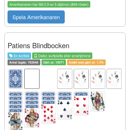
Amerikanaren
har fått
2.9
av
5
stjärnor (
869
röster)
Spela Amerikanaren
Patiens Blindbocken
En kortlek
Dator, surfplatta eller smartphone
Antal lagda: 762646
Gått ut: 10071
Andel som gått ut: 1.3%