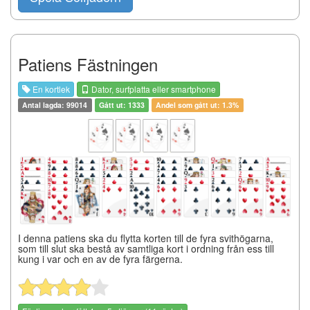
Patiens Fästningen
En kortlek
Dator, surfplatta eller smartphone
Antal lagda: 99014
Gått ut: 1333
Andel som gått ut: 1.3%
I denna patiens ska du flytta korten till de fyra svithögarna,
som till slut ska bestå av samtliga kort i ordning från ess till
kung i var och en av de fyra färgerna.