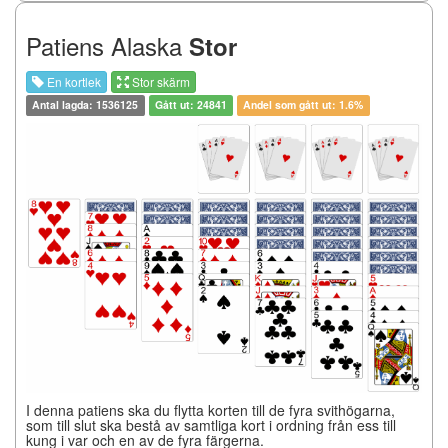
Patiens Alaska
Stor
En kortlek
Stor skärm
Antal lagda: 1536125
Gått ut: 24841
Andel som gått ut: 1.6%
I denna patiens ska du flytta korten till de fyra svithögarna,
som till slut ska bestå av samtliga kort i ordning från ess till
kung i var och en av de fyra färgerna.