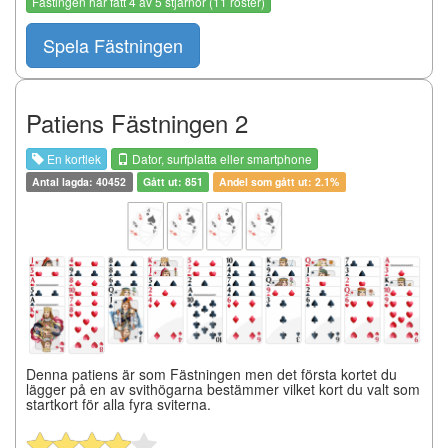
Fästingen
har fått
4
av
5
stjärnor (
11
röster)
Spela Fästningen
Patiens Fästningen 2
En kortlek
Dator, surfplatta eller smartphone
Antal lagda: 40452
Gått ut: 851
Andel som gått ut: 2.1%
Denna patiens är som Fästningen men det första kortet du
lägger på en av svithögarna bestämmer vilket kort du valt som
startkort för alla fyra sviterna.