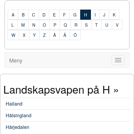
A
B
C
D
E
F
G
H
I
J
K
L
M
N
O
P
Q
R
S
T
U
V
W
X
Y
Z
Å
Ä
Ö
Meny
Visa
Meny
Landskapsvapen på H »
Halland
Hälsingland
Härjedalen