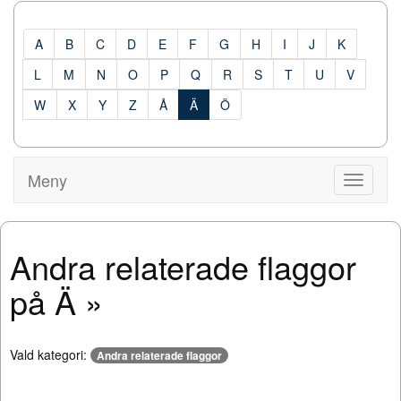
A
B
C
D
E
F
G
H
I
J
K
L
M
N
O
P
Q
R
S
T
U
V
W
X
Y
Z
Å
Ä
Ö
Meny
Visa
Meny
Andra relaterade flaggor
på Ä »
Vald kategori:
Andra relaterade flaggor