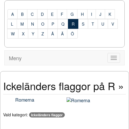
A
B
C
D
E
F
G
H
I
J
K
L
M
N
O
P
Q
R
S
T
U
V
W
X
Y
Z
Å
Ä
Ö
Meny
Visa
Meny
Ickeländers flaggor på R »
Romerna
Vald kategori:
Ickeländers flaggor