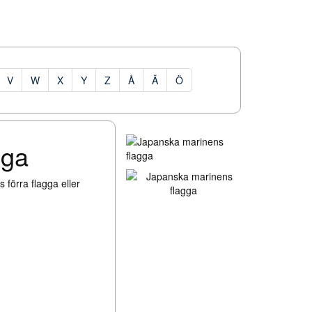
V
W
X
Y
Z
Å
Ä
Ö
gga
 förra flagga eller