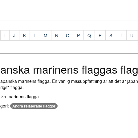
I
J
K
L
M
N
O
P
Q
R
S
T
U
anska marinens flaggas fla
japanska marinens flagga. En vanlig missuppfattning är att det är japans
rigs"-flagga.
egori:
Andra relaterade flaggor