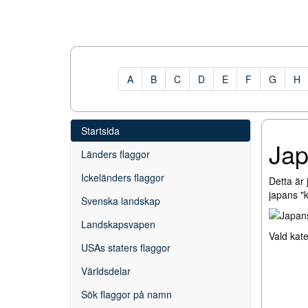
A
B
C
D
E
F
G
H
Startsida
Jap
Länders flaggor
Ickeländers flaggor
Detta är 
japans "k
Svenska landskap
Landskapsvapen
Vald kat
USAs staters flaggor
Världsdelar
Sök flaggor på namn