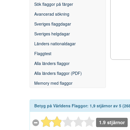
Sök flaggor på färger
Avancerad sökning
Sveriges flaggdagar
Sveriges helgdagar
Länders nationaldagar
Flaggtest
Alla länders flaggor
Alla länders flaggor (PDF)
Memory med flaggor
Betyg på
Världens Flaggor
:
1,9
stjärnor av
5
(
26
1.9 stjärnor