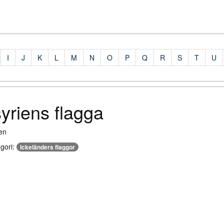
I
J
K
L
M
N
O
P
Q
R
S
T
U
yriens flagga
egori:
Ickeländers flaggor