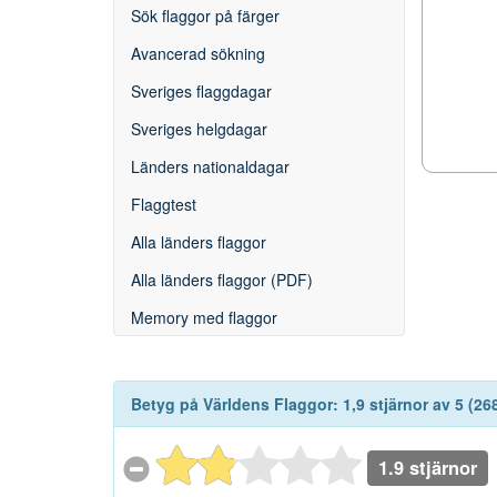
Sök flaggor på färger
Avancerad sökning
Sveriges flaggdagar
Sveriges helgdagar
Länders nationaldagar
Flaggtest
Alla länders flaggor
Alla länders flaggor (PDF)
Memory med flaggor
Betyg på
Världens Flaggor
:
1,9
stjärnor av
5
(
26
1.9 stjärnor