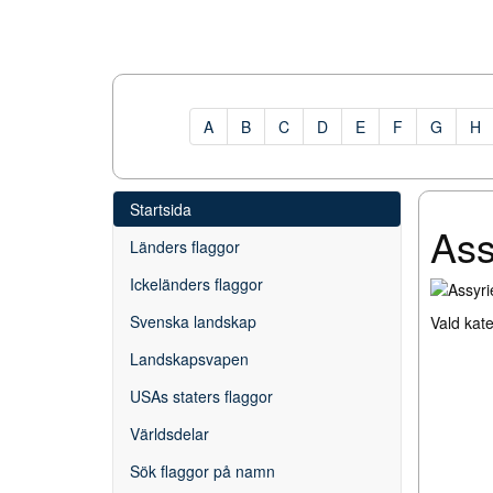
A
B
C
D
E
F
G
H
Startsida
Ass
Länders flaggor
Ickeländers flaggor
Svenska landskap
Vald kat
Landskapsvapen
USAs staters flaggor
Världsdelar
Sök flaggor på namn