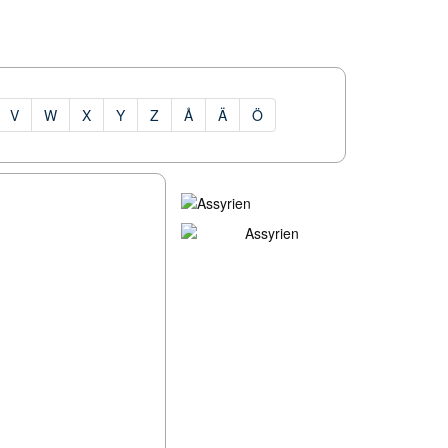
V
W
X
Y
Z
Å
Ä
Ö