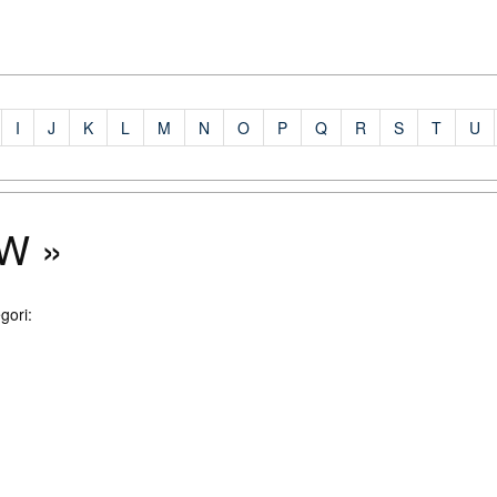
I
J
K
L
M
N
O
P
Q
R
S
T
U
W »
gori: