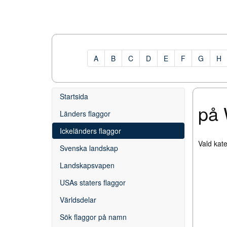
A
B
C
D
E
F
G
H
Startsida
på 
Länders flaggor
Ickeländers flaggor
Vald kate
Svenska landskap
Landskapsvapen
USAs staters flaggor
Världsdelar
Sök flaggor på namn