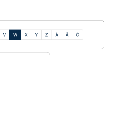
V
W
X
Y
Z
Å
Ä
Ö