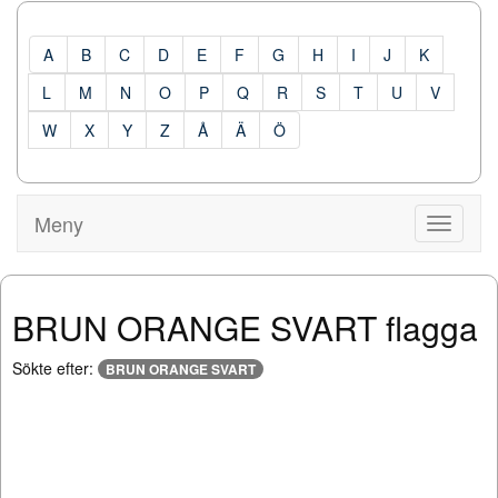
A
B
C
D
E
F
G
H
I
J
K
L
M
N
O
P
Q
R
S
T
U
V
W
X
Y
Z
Å
Ä
Ö
Meny
Visa
Meny
BRUN ORANGE SVART flagga
Sökte efter:
BRUN ORANGE SVART