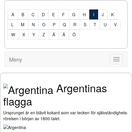
A
B
C
D
E
F
G
H
I
J
K
L
M
N
O
P
Q
R
S
T
U
V
W
X
Y
Z
Å
Ä
Ö
Meny
Visa
Meny
Argentinas
flagga
Ursprunget är en blåvit kokard som var tecken för självständighets-
rörelsen i början av 1800-talet.