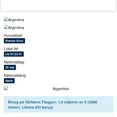
Huvudstad:
Buenos Aires
Lokal tid:
Lör 07:23:41
Nationaldag:
25 maj
Nationalsång:
Spela
Betyg på
Världens Flaggor
:
1,9
stjärnor av
5
(
2688
röster). Lämna ditt betyg!