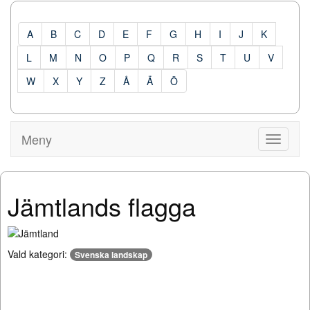
A
B
C
D
E
F
G
H
I
J
K
L
M
N
O
P
Q
R
S
T
U
V
W
X
Y
Z
Å
Ä
Ö
Meny
Visa
Meny
Jämtlands flagga
Vald kategori:
Svenska landskap