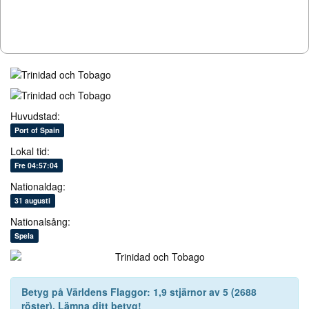
Huvudstad:
Port of Spain
Lokal tid:
Fre 04:57:04
Nationaldag:
31 augusti
Nationalsång:
Spela
Betyg på
Världens Flaggor
:
1,9
stjärnor av
5
(
2688
röster). Lämna ditt betyg!