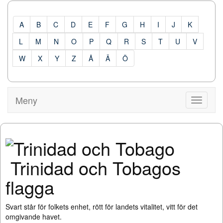
A
B
C
D
E
F
G
H
I
J
K
L
M
N
O
P
Q
R
S
T
U
V
W
X
Y
Z
Å
Ä
Ö
Meny
Visa
Meny
Trinidad och Tobagos
flagga
Svart står för folkets enhet, rött för landets vitalitet, vitt för det
omgivande havet.