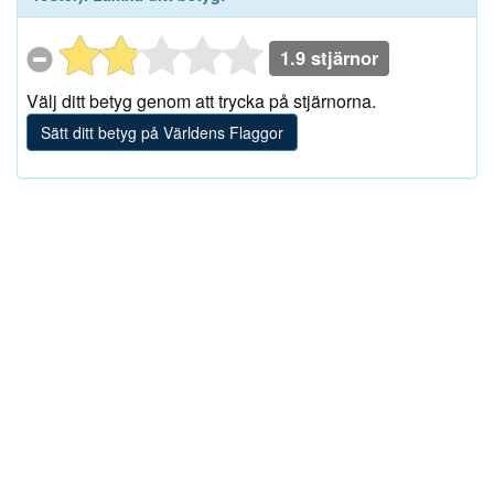
1.9 stjärnor
Välj ditt betyg genom att trycka på stjärnorna.
Sätt ditt betyg på Världens Flaggor