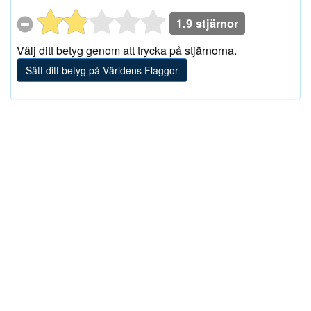
1.9 stjärnor
Välj ditt betyg genom att trycka på stjärnorna.
Sätt ditt betyg på Världens Flaggor