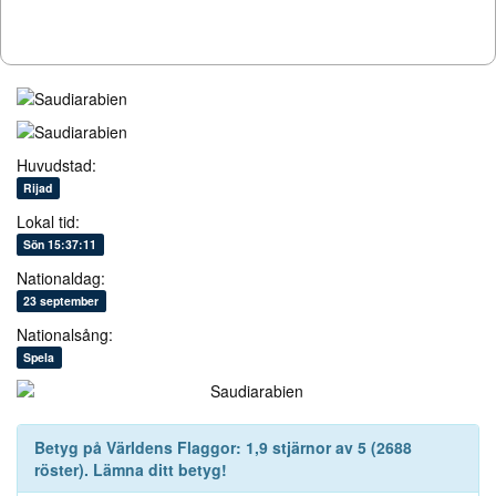
Huvudstad:
Rijad
Lokal tid:
Sön 15:37:11
Nationaldag:
23 september
Nationalsång:
Spela
Betyg på
Världens Flaggor
:
1,9
stjärnor av
5
(
2688
röster). Lämna ditt betyg!