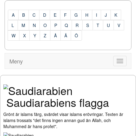
A
B
C
D
E
F
G
H
I
J
K
L
M
N
O
P
Q
R
S
T
U
V
W
X
Y
Z
Å
Ä
Ö
Meny
Visa
Meny
Saudiarabiens flagga
Grönt är islams färg, svärdet visar islams erövringar. Texten är
islams trossats "det finns ingen annan gud än Allah, och
Muhammed är hans profet".