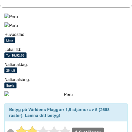
Huvudstad:
Lima
Lokal tid:
Tor 18:52:06
Nationaldag:
28 juli
Nationalsång:
Spela
Betyg på
Världens Flaggor
:
1,9
stjärnor av
5
(
2688
röster). Lämna ditt betyg!