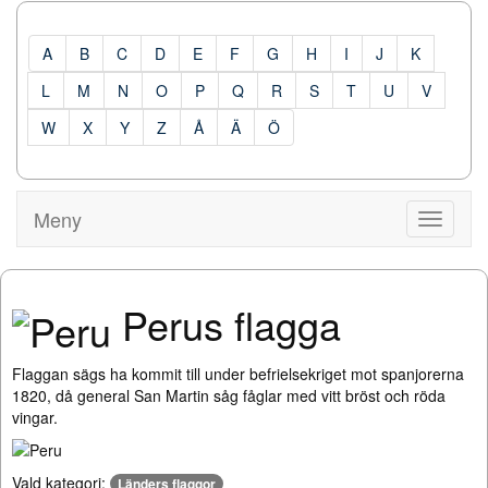
A
B
C
D
E
F
G
H
I
J
K
L
M
N
O
P
Q
R
S
T
U
V
W
X
Y
Z
Å
Ä
Ö
Meny
Visa
Meny
Perus flagga
Flaggan sägs ha kommit till under befrielsekriget mot spanjorerna
1820, då general San Martin såg fåglar med vitt bröst och röda
vingar.
Vald kategori:
Länders flaggor