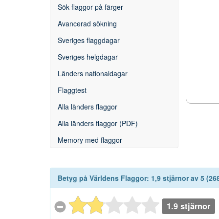
Sök flaggor på färger
Avancerad sökning
Sveriges flaggdagar
Sveriges helgdagar
Länders nationaldagar
Flaggtest
Alla länders flaggor
Alla länders flaggor (PDF)
Memory med flaggor
Betyg på
Världens Flaggor
:
1,9
stjärnor av
5
(
26
1.9 stjärnor