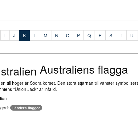
I
J
K
L
M
N
O
P
Q
R
S
T
U
Australiens flagga
den till höger är Södra korset. Den stora stjärnan till vänster symboliser
nniens "Union Jack" är infälld.
egori:
Länders flaggor