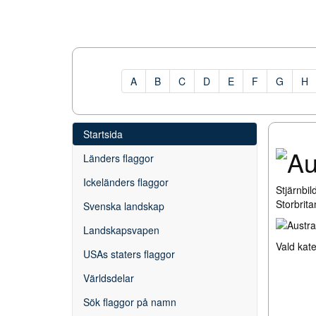
A
B
C
D
E
F
G
H
Startsida
Länders flaggor
Ickeländers flaggor
Stjärnbil
Storbrita
Svenska landskap
Landskapsvapen
Vald kat
USAs staters flaggor
Världsdelar
Sök flaggor på namn