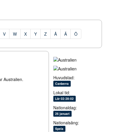
V
W
X
Y
Z
Å
Ä
Ö
Huvudstad:
ar Australien.
Canberra
Lokal tid:
Lör 02:28:02
Nationaldag:
26 januari
Nationalsång:
Spela